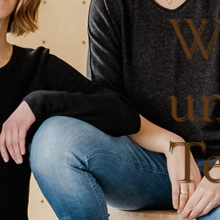
We
un
T