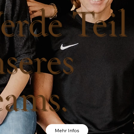
rde Teil
seres
eams.
Mehr Infos